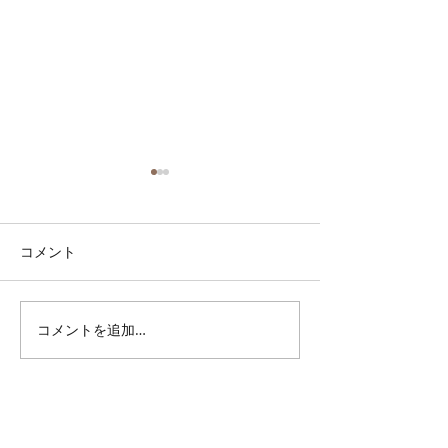
コメント
人を愛する事と
成功と幸運が欲しいなら
コメントを追加…