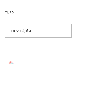
コメント
人を愛する事と
成功と幸運が欲しいなら
コメントを追加…
​​​​​​​​​​​​​​​​​​​​※宗教や各種団体等とは
一切関り
はありませんのでご安心下さい。
女性専用です。
※企業の方のみ受付しています。
個人の方は受付していません。